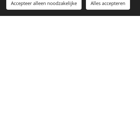
Accepteer alleen noodzakelijke
Alles accepteren
Begin
Maak een gratis website.
NEDERLANDS-
BALTISCHE