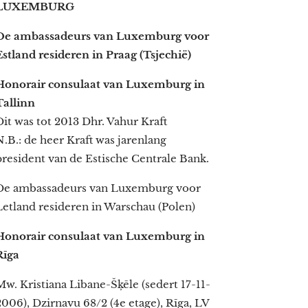
LUXEMBURG
De ambassadeurs van Luxemburg voor
Estland resideren in Praag (Tsjechië)
Honorair consulaat van Luxemburg in
Tallinn
Dit was tot 2013 Dhr. Vahur Kraft
N.B.: de heer Kraft was jarenlang
president van de Estische Centrale Bank.
De ambassadeurs van Luxemburg voor
Letland resideren in Warschau (Polen)
Honorair consulaat van Luxemburg in
Rīga
Mw. Kristiana Libane-Šķēle (sedert 17-11-
2006), Dzirnavu 68/2 (4e etage), Rīga, LV