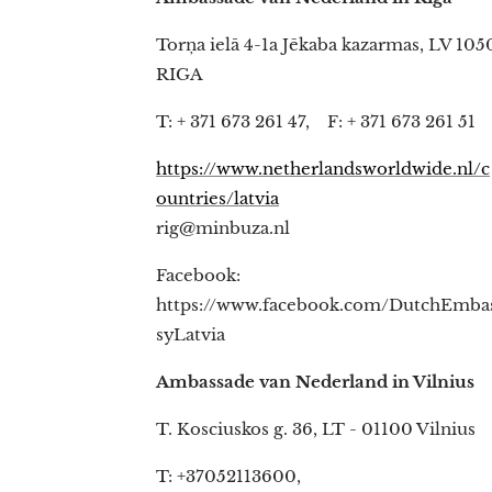
Torņa ielā 4-1a Jēkaba kazarmas, LV 105
RIGA
T: + 371 673 261 47, F: + 371 673 261 51
https://www.netherlandsworldwide.nl/c
ountries/latvia
rig@minbuza.nl
Facebook:
https://www.facebook.com/DutchEmba
syLatvia
Ambassade van Nederland in Vilnius
T. Kosciuskos g. 36, LT - 01100 Vilnius
T: +37052113600,