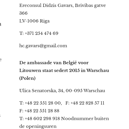
Ereconsul Didzis Gavars, Brivibas gatve
366
LV-1006 Riga
n
T: +371 254 474 69
hc.gavars@gmail.com
e
De ambassade van België voor
Litouwen staat sedert 2015 in Warschau
(Polen)
Ulica Senatorska, 34, 00-095 Warschau
T: +48 22 551 28 00, F: +48 22 828 57 11
F: +48 22 551 28 88
s
T: +48 602 298 918 Noodnummer buiten
de openingsuren