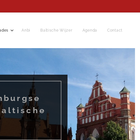
ades
Anbi
Baltische Wijzer
Agenda
Contact
mburgse
altische