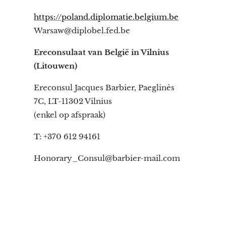
https://poland.diplomatie.belgium.be
Warsaw@diplobel.fed.be
Ereconsulaat van België in Vilnius
(Litouwen)
Ereconsul Jacques Barbier, Paeglinės
7C, LT-11302 Vilnius
(enkel op afspraak)
T: +370 612 94161
Honorary_Consul@barbier-mail.com