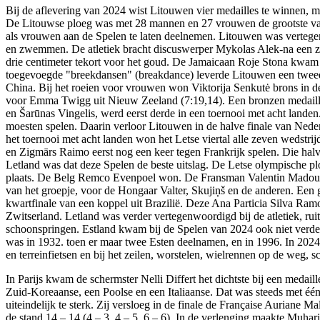
Bij de aflevering van 2024 wist Litouwen vier medailles te winnen, met
De Litouwse ploeg was met 28 mannen en 27 vrouwen de grootste van
als vrouwen aan de Spelen te laten deelnemen. Litouwen was vertegenw
en zwemmen. De atletiek bracht discuswerper Mykolas Alek-na een z
drie centimeter tekort voor het goud. De Jamaicaan Roje Stona kwam
toegevoegde "breekdansen" (breakdance) leverde Litouwen een tweede
China. Bij het roeien voor vrouwen won Viktorija Senkutė brons in de
voor Emma Twigg uit Nieuw Zeeland (7:19,14). Een bronzen medaille w
en Šarūnas Vingelis, werd eerst derde in een toernooi met acht lande
moesten spelen. Daarin verloor Litouwen in de halve finale van Neder
het toernooi met acht landen won het Letse viertal alle zeven wedstri
en Zigmārs Raimo eerst nog een keer tegen Frankrijk spelen. Die halv
Letland was dat deze Spelen de beste uitslag. De Letse olympische p
plaats. De Belg Remco Evenpoel won. De Fransman Valentin Madouas 
van het groepje, voor de Hongaar Valter, Skujiņš en de anderen. Een 
kwartfinale van een koppel uit Brazilië. Deze Ana Particia Silva Ram
Zwitserland. Letland was verder vertegenwoordigd bij de atletiek, ru
schoonspringen. Estland kwam bij de Spelen van 2024 ook niet verder d
was in 1932. toen er maar twee Esten deelnamen, en in 1996. In 2024 b
en terreinfietsen en bij het zeilen, worstelen, wielrennen op de weg,
In Parijs kwam de schermster Nelli Differt het dichtste bij een medail
Zuid-Koreaanse, een Poolse en een Italiaanse. Dat was steeds met é
uiteindelijk te sterk. Zij versloeg in de finale de Française Auriane 
de stand 14 – 14 (4 – 3, 4 – 5, 6 – 6). In de verlenging maakte Muha