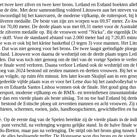
 twee keer zilver en twee keer brons. Letland en Estland boekten allebei
 de drie. Met deze samenstelling voldeed Litouwen aan het streven v
oordigd bij het kanovaren, de moderne vijfkamp, de ruitersport, bij h
ilveren medaille. De beste van zijn zes worpen was 69,97 meter. Zo 
 tot 70,00 meter. De derde plaats was met 69,31 meter voor de Austra
 zilveren medaille op. Bij de vrouwen werd "Nicka", die eigenlijk D
 skiff. Voor de standaard afstand van 2.000 meter had zij 7:20,85 minu
as er ook bij het kleine basketbal (3 tegen 3) voor mannen. Het Litou
n. Dat was niet genoeg voor het brons. De twee laagst geëindigde ploeg
land. Litouwen won daarna de wedstrijd om de derde plaats tegen Letla
jden. Dat was toch niet genoeg om de titel van de vorige Spelen te ver
e finale werd verloren. Daana verloor Letland ook de wedstrijd om de b
loeg van 2024 bestond uit zestien mannen en dertien vrouwen. Bij het
volgde, op ruim één minuut. Iets later kwam Skujiņš aan in een groe
gedeelde vijfde plaats was er voor het Letse duo bij het zandvolleyba
os en Eduarda Santos Lisboa wonnen ook de finale. Het goud ging dus n
itersport, moderne vijfkamp en de BMX- en terreinfietsen (mountainbike
an een vierde plaats als beste uitslag. Tot nu toe had Estland bij der
estond de Estische ploeg uit zeventien mannen en acht vrouwen. Zij nam
 schieten, schermen, roeien, judo, handboogschieten, gewichtheffen en b
le. Op de eerste dag van de Spelen bereikte zij de vierde plaats in de 
én punt verschil, na verlenging wegens gelijke stand. In de halve fi
Mallo-Breton, maar pas na verlenging. De strijd om het brons ging tusse
ri de alles beslissende treffer. De Hongaarse won dus brons en de vie