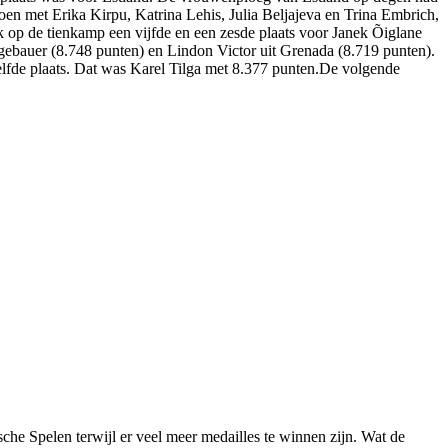
oen met Erika Kirpu, Katrina Lehis, Julia Beljajeva en Trina Embrich,
k op de tienkamp een vijfde en een zesde plaats voor Janek Õiglane
bauer (8.748 punten) en Lindon Victor uit Grenada (8.719 punten).
lfde plaats. Dat was Karel Tilga met 8.377 punten.De volgende
he Spelen terwijl er veel meer medailles te winnen zijn. Wat de