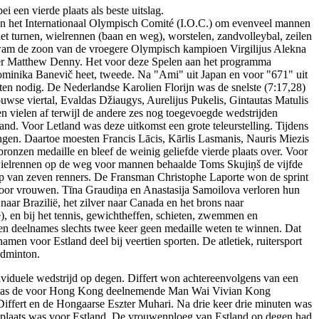
 een vierde plaats als beste uitslag.
an het Internationaal Olympisch Comité (I.O.C.) om evenveel mannen
et turnen, wielrennen (baan en weg), worstelen, zandvolleybal, zeilen
kwam de zoon van de vroegere Olympisch kampioen Virgilijus Alekna
liër Matthew Denny. Het voor deze Spelen aan het programma
ominika Banevič heet, tweede. Na "Ami" uit Japan en voor "671" uit
ten nodig. De Nederlandse Karolien Florijn was de snelste (7:17,28)
wse viertal, Evaldas Džiaugys, Aurelijus Pukelis, Gintautas Matulis
en vielen af terwijl de andere zes nog toegevoegde wedstrijden
nd. Voor Letland was deze uitkomst een grote teleurstelling. Tijdens
lengen. Daartoe moesten Francis Lācis, Kārlis Lasmanis, Nauris Miezis
ronzen medaille en bleef de weinig geliefde vierde plaats over. Voor
 wielrennen op de weg voor mannen behaalde Toms Skujiņš de vijfde
p van zeven renners. De Fransman Christophe Laporte won de sprint
l voor vrouwen. Tīna Graudiņa en Anastasija Samoilova verloren hun
aar Brazilië, het zilver naar Canada en het brons naar
), en bij het tennis, gewichtheffen, schieten, zwemmen en
tien deelnames slechts twee keer geen medaille weten te winnen. Dat
en voor Estland deel bij veertien sporten. De atletiek, ruitersport
adminton.
individuele wedstrijd op degen. Differt won achtereenvolgens van een
nale was de voor Hong Kong deelnemende Man Wai Vivian Kong
n Differt en de Hongaarse Eszter Muhari. Na drie keer drie minuten was
rde plaats was voor Estland. De vrouwenploeg van Estland op degen had