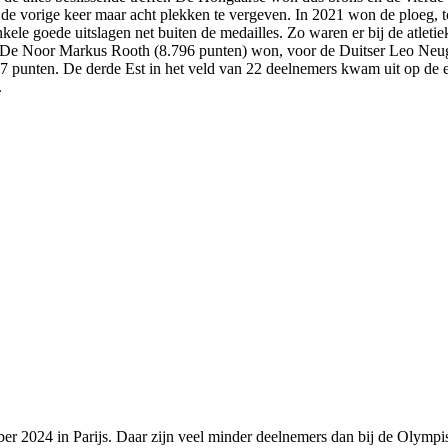
s de vorige keer maar acht plekken te vergeven. In 2021 won de ploeg, t
le goede uitslagen net buiten de medailles. Zo waren er bij de atletie
De Noor Markus Rooth (8.796 punten) won, voor de Duitser Leo Neuge
 punten. De derde Est in het veld van 22 deelnemers kwam uit op de e
.
 2024 in Parijs. Daar zijn veel minder deelnemers dan bij de Olympisc